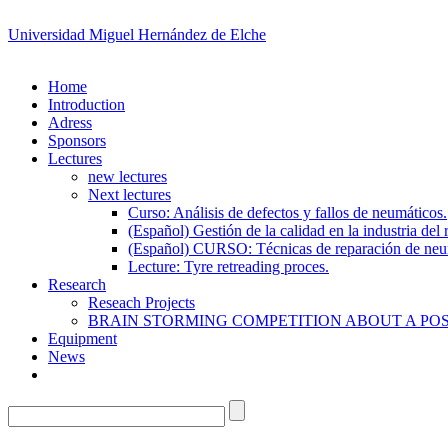
Universidad Miguel Hernández de Elche
Home
Introduction
Adress
Sponsors
Lectures
new lectures
Next lectures
Curso: Análisis de defectos y fallos de neumáticos.
(Español) Gestión de la calidad en la industria de
(Español) CURSO: Técnicas de reparación de neu
Lecture: Tyre retreading proces.
Research
Reseach Projects
BRAIN STORMING COMPETITION ABOUT A POS
Equipment
News