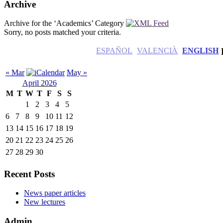
Archive
Archive for the ‘Academics’ Category
Sorry, no posts matched your criteria.
ESPAÑOL
VALENCIÀ
ENGLISH
« Mar
May »
April 2026
M
T
W
T
F
S
S
1
2
3
4
5
6
7
8
9
10
11
12
13
14
15
16
17
18
19
20
21
22
23
24
25
26
27
28
29
30
Recent Posts
News paper articles
New lectures
Admin